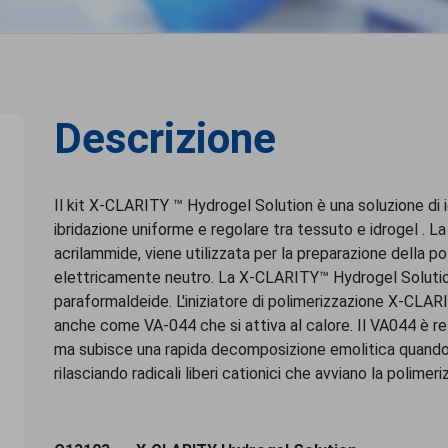
Descrizione
Il kit X-CLARITY ™ Hydrogel Solution è una soluzione di 
ibridazione uniforme e regolare tra tessuto e idrogel . 
acrilammide, viene utilizzata per la preparazione della p
elettricamente neutro. La X-CLARITY™ Hydrogel Solutio
paraformaldeide. L'iniziatore di polimerizzazione X-CLARITY
anche come VA-044 che si attiva al calore. Il VA044 è 
ma subisce una rapida decomposizione emolitica quando 
rilasciando radicali liberi cationici che avviano la polime