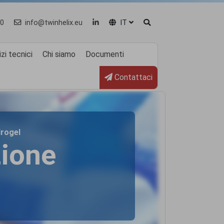
0
info@twinhelix.eu
IT
zi tecnici
Chi siamo
Documenti
Contattaci
drogel
ione