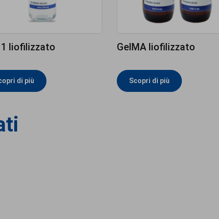
 1 liofilizzato
GelMA liofilizzato
opri di più
Scopri di più
ati