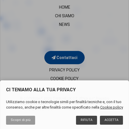
HOME
CHI SIAMO
NEWS
Contattaci
PRIVACY POLICY
COOKIE POLICY
CI TENIAMO ALLA TUA PRIVACY
© COPYRIGHT 2020 TWIN HELIX C.F. /P.IVA e n° Registro
Utilizziamo cookie o tecnologie simili per finalità tecniche e, con il tuo
Imprese di Milano
05819650960 – REA Milano 1851394
consenso, anche per altre finalità come specificato nella
Cookie policy
Cap.Soc.Euro 50.000 i.v. - Società uninominale
Scopri di più
RIFIUTA
ACCETTA