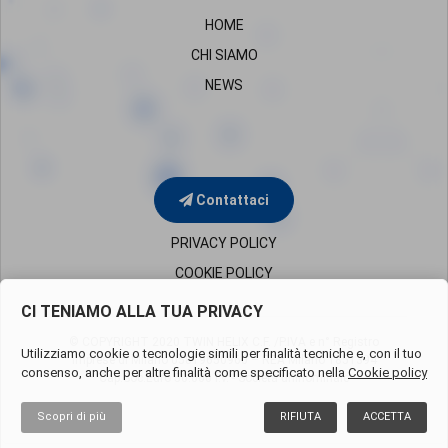
HOME
CHI SIAMO
NEWS
Contattaci
PRIVACY POLICY
COOKIE POLICY
CI TENIAMO ALLA TUA PRIVACY
© COPYRIGHT 2020 TWIN HELIX C.F. /P.IVA e n° Registro
Utilizziamo cookie o tecnologie simili per finalità tecniche e, con il tuo
Imprese di Milano
05819650960 – REA Milano 1851394
consenso, anche per altre finalità come specificato nella
Cookie policy
Cap.Soc.Euro 50.000 i.v. - Società uninominale
Scopri di più
RIFIUTA
ACCETTA