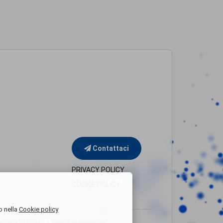
Contattaci
PRIVACY POLICY
COOKIE POLICY
o nella
Cookie policy
uro 50.000 i.v. - Società uninominale