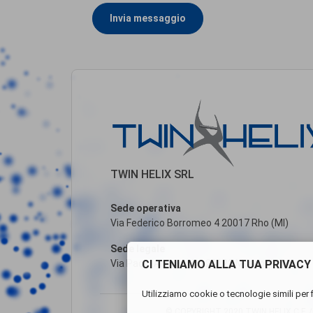
Invia messaggio
TWIN HELIX SRL
Sede operativa
Via Federico Borromeo 4 20017 Rho (MI)
Sede legale
CI TENIAMO ALLA TUA PRIVACY
Via Paolo Andreani, 6 20122 Milano (MI)
Utilizziamo cookie o tecnologie simili per f
© COPYRIGHT 2020 TWIN HELIX C.F. /P.