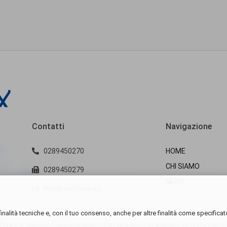
Contatti
Navigazione
0289450270
HOME
CHI SIAMO
0289450279
NEWS
info@twinhelix.eu
inalità tecniche e, con il tuo consenso, anche per altre finalità come specificat
IVA e n° Registro Imprese di Milano
05819650960 – REA Milano 1851394 Cap.Soc.E