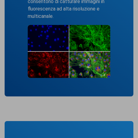
consentono di catturare immagini in
fluorescenza ad alta risoluzione e
multicanale.