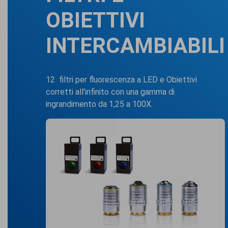
OBIETTIVI
INTERCAMBIABILI
12 filtri per fluorescenza a LED e Obiettivi
corretti all'infinito con una gamma di
ingrandimento da 1,25 a 100X.