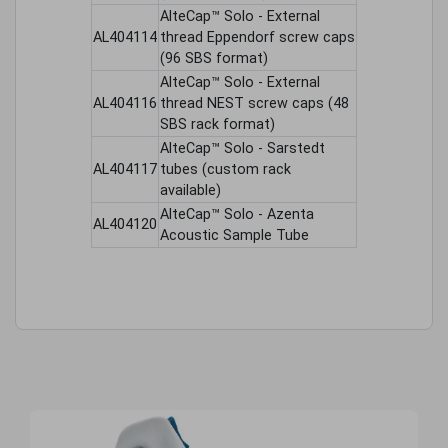
AlteCap™ Solo - External
AL404114
thread Eppendorf screw caps
(96 SBS format)
AlteCap™ Solo - External
AL404116
thread NEST screw caps (48
SBS rack format)
AlteCap™ Solo - Sarstedt
AL404117
tubes (custom rack
available)
AlteCap™ Solo - Azenta
AL404120
Acoustic Sample Tube