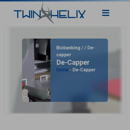
Biobanking / / De-
capper
De-Capper
home
- De-Capper