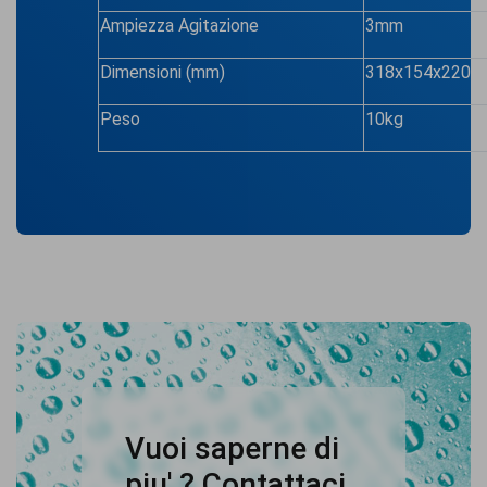
Ampiezza Agitazione
3mm
Dimensioni (mm)
318x154x220
Peso
10kg
Vuoi saperne di
piu' ? Contattaci