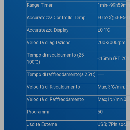
Range Timer
1min~99h59min
Accuratezza Controllo Temp
±0.5℃(@30-50
Accuratezza Display
±0.1℃
Velocità di agitazione
200-3000rpm
Tempo di riscaldamento (25-
≤15min (RT 2
100℃)
Tempo di raffreddamento(a 25℃)
——
Velocità di Riscaldamento
Max; 3℃/min; 2
Velocità di Raffreddamento
Max;1℃/min;0.
Programmi
50
Uscite Esterne
USB; 7Pin sock