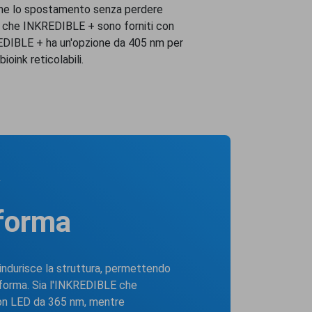
ne lo spostamento senza perdere
 che INKREDIBLE + sono forniti con
DIBLE + ha un'opzione da 405 nm per
oink reticolabili.
forma
 indurisce la struttura, permettendo
 forma. Sia l'INKREDIBLE che
on LED da 365 nm, mentre