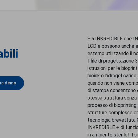
Sia INKREDIBLE che IN
LCD e possono anche e
bili
esterno utilizzando il 
I file di progettazione
istruzioni per le biopri
bioink o l'idrogel carico
quando non viene compl
una demo
di stampa consentono di u
stessa struttura senza 
processo di bioprinting
strutture complesse ch
tecnologia brevettata
INKREDIBLE + di funzion
in ambiente sterile! Il 