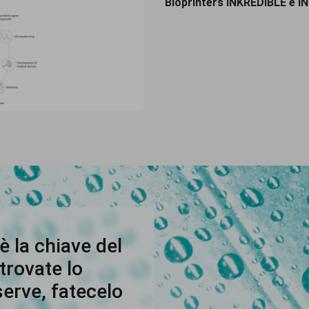
Bioprinters INKREDIBLE e 
è la chiave del
trovate lo
erve, fatecelo