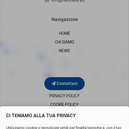
info@twinhelix.eu
Navigazione
HOME
CHI SIAMO
NEWS
Contattaci
PRIVACY POLICY
COOKIE POLICY
CI TENIAMO ALLA TUA PRIVACY
© COPYRIGHT 2020 TWIN HELIX C.F. /P.IVA e n° Registro
Utilizziamo cookie o tecnologie simili per finalità tecniche e, con il tuo