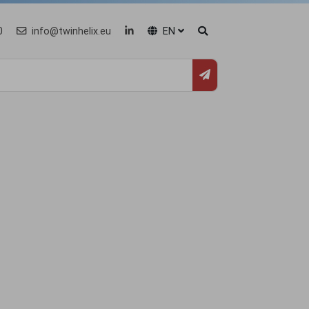
0
info@twinhelix.eu
EN