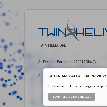
TWIN HELIX SRL
Via Federico Borromeo 4 20017 Rho (MI)
CI TENIAMO ALLA TUA PRIVACY
Via Paolo Andreani, 6 20122 Milano (MI)
Utilizziamo cookie o tecnologie simili per f
Scopri di più
e personalizza