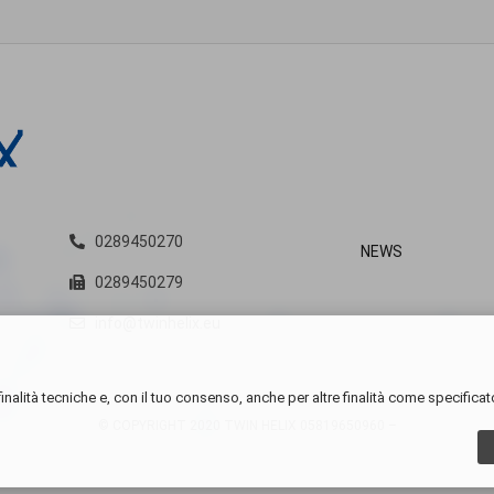
0289450270
NEWS
0289450279
info@twinhelix.eu
inalità tecniche e, con il tuo consenso, anche per altre finalità come specificat
© COPYRIGHT 2020 TWIN HELIX
05819650960 –