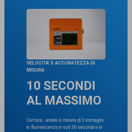
VELOCITA' E ACCURATEZZA DI
MISURA
10 SECONDI
AL MASSIMO
Cattura , analisi e misura di 3 immagini
in fluorescenza in soli 30 secondi e in