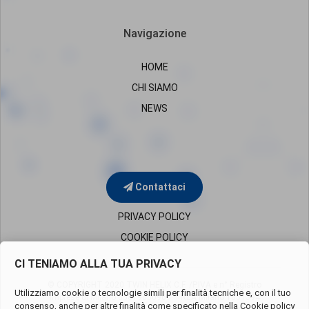
Navigazione
HOME
CHI SIAMO
NEWS
Contattaci
PRIVACY POLICY
COOKIE POLICY
CI TENIAMO ALLA TUA PRIVACY
© COPYRIGHT 2020 TWIN HELIX C.F. /P.IVA e n° Registro
Utilizziamo cookie o tecnologie simili per finalità tecniche e, con il tuo
Imprese di Milano
05819650960 – REA Milano 1851394
consenso, anche per altre finalità come specificato nella
Cookie policy