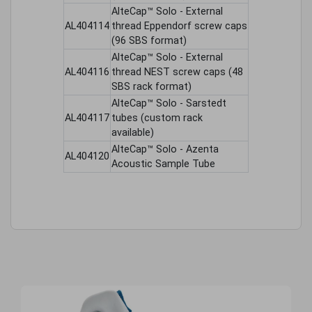
AlteCap™ Solo - External
AL404114
thread Eppendorf screw caps
(96 SBS format)
AlteCap™ Solo - External
AL404116
thread NEST screw caps (48
SBS rack format)
AlteCap™ Solo - Sarstedt
AL404117
tubes (custom rack
available)
AlteCap™ Solo - Azenta
AL404120
Acoustic Sample Tube