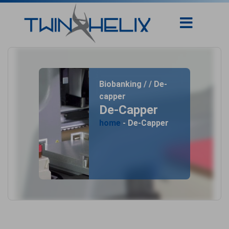
Biobanking / / De-
capper
De-Capper
home
- De-Capper