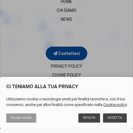
HOME
CHI SIAMO
NEWS
Contattaci
PRIVACY POLICY
COOKIE POLICY
CI TENIAMO ALLA TUA PRIVACY
© COPYRIGHT 2020 TWIN HELIX C.F. /P.IVA e n° Registro
Utilizziamo cookie o tecnologie simili per finalità tecniche e, con il tuo
Imprese di Milano
05819650960 – REA Milano 1851394
consenso, anche per altre finalità come specificato nella
Cookie policy
Cap.Soc.Euro 50.000 i.v. - Società uninominale
Scopri di più
RIFIUTA
ACCETTA