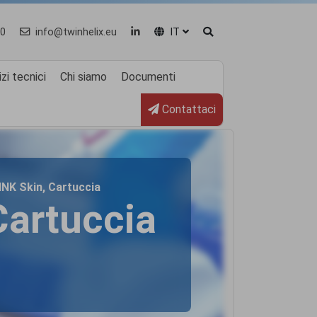
0
info@twinhelix.eu
IT
zi tecnici
Chi siamo
Documenti
Contattaci
LINK Skin, Cartuccia
Cartuccia