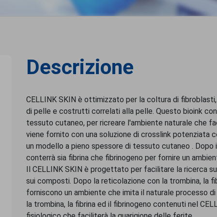
Descrizione
CELLINK SKIN è ottimizzato per la coltura di fibroblasti,
di pelle e costrutti correlati alla pelle. Questo bioink 
tessuto cutaneo, per ricreare l'ambiente naturale che fac
viene fornito con una soluzione di crosslink potenziata 
un modello a pieno spessore di tessuto cutaneo . Dopo i
conterrà sia fibrina che fibrinogeno per fornire un ambiente
Il CELLINK SKIN è progettato per facilitare la ricerca su 
sui composti. Dopo la reticolazione con la trombina, la fi
forniscono un ambiente che imita il naturale processo di 
la trombina, la fibrina ed il fibrinogeno contenuti nel C
fisiologico che faciliterà la guarigione delle ferite.