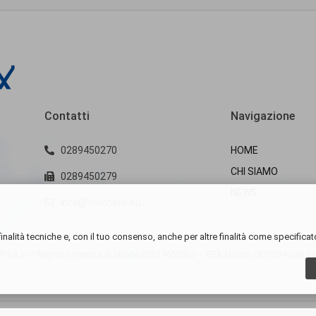
Contatti
Navigazione
0289450270
HOME
CHI SIAMO
0289450279
NEWS
info@twinhelix.eu
inalità tecniche e, con il tuo consenso, anche per altre finalità come specificat
IVA e n° Registro Imprese di Milano
05819650960 – REA Milano 1851394 Cap.Soc.E