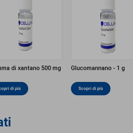
ma di xantano 500 mg
Glucomannano - 1 g
opri di più
Scopri di più
ati