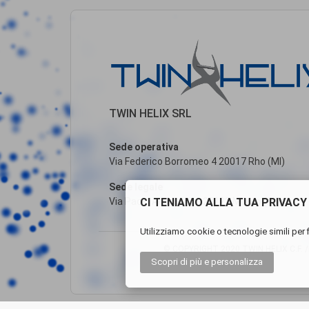
TWIN HELIX SRL
Sede operativa
Via Federico Borromeo 4 20017 Rho (MI)
Sede legale
CI TENIAMO ALLA TUA PRIVACY
Via Paolo Andreani, 6 20122 Milano (MI)
Utilizziamo cookie o tecnologie simili per f
© COPYRIGHT 2020 TWIN HELIX C.F. /P.
Scopri di più
e personalizza