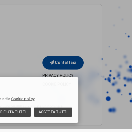
Contattaci
PRIVACY POLICY
COOKIE POLICY
o nella
Cookie policy
uro 50.000 i.v. - Società uninominale
RIFIUTA
TUTTI
ACCETTA
TUTTI