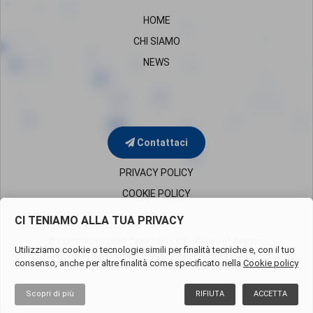
HOME
CHI SIAMO
NEWS
Contattaci
PRIVACY POLICY
COOKIE POLICY
CI TENIAMO ALLA TUA PRIVACY
© COPYRIGHT 2020 TWIN HELIX C.F. /P.IVA e n° Registro
Utilizziamo cookie o tecnologie simili per finalità tecniche e, con il tuo
Imprese di Milano
05819650960 – REA Milano 1851394
consenso, anche per altre finalità come specificato nella
Cookie policy
Cap.Soc.Euro 50.000 i.v. - Società uninominale
Scopri di più
RIFIUTA
ACCETTA