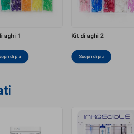
di aghi 1
Kit di aghi 2
opri di più
Scopri di più
ati