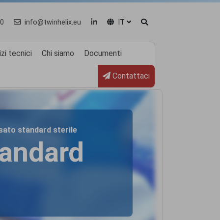
0
info@twinhelix.eu
IT
zi tecnici
Chi siamo
Documenti
Contattaci
ssato standard sterile
andard