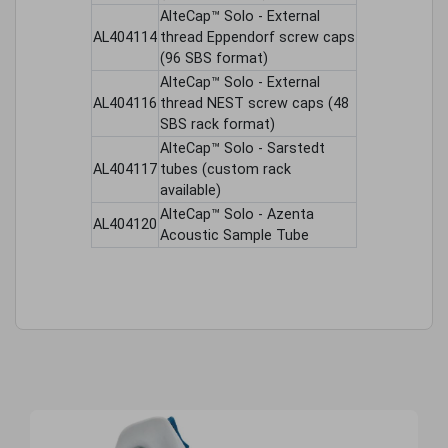
AlteCap™ Solo - External
AL404114
thread Eppendorf screw caps
(96 SBS format)
AlteCap™ Solo - External
AL404116
thread NEST screw caps (48
SBS rack format)
AlteCap™ Solo - Sarstedt
AL404117
tubes (custom rack
available)
AlteCap™ Solo - Azenta
AL404120
Acoustic Sample Tube