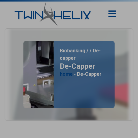
Biobanking / / De-
capper
De-Capper
home
- De-Capper