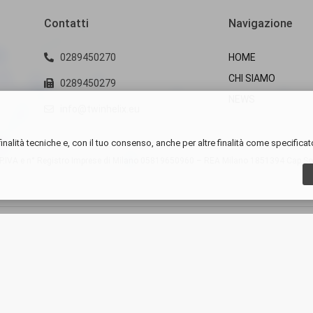
Contatti
Navigazione
0289450270
HOME
CHI SIAMO
0289450279
NEWS
info@twinhelix.eu
inalità tecniche e, con il tuo consenso, anche per altre finalità come specificat
IVA e n° Registro Imprese di Milano
05819650960 – REA Milano 1851394 Cap.Soc.E