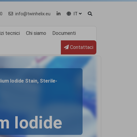
0
info@twinhelix.eu
IT
zi tecnici
Chi siamo
Documenti
Contattaci
ium Iodide Stain, Sterile-
m Iodide