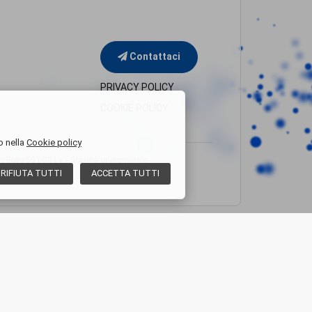
Contattaci
PRIVACY POLICY
COOKIE POLICY
o nella
Cookie policy
uro 50.000 i.v. - Società uninominale
RIFIUTA
TUTTI
ACCETTA
TUTTI