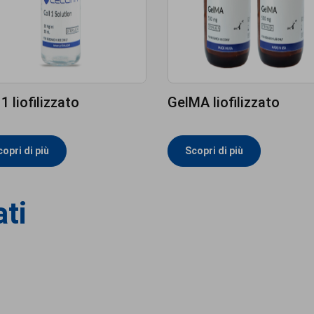
 1 liofilizzato
GelMA liofilizzato
opri di più
Scopri di più
ati