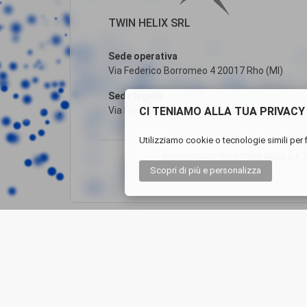
TWIN HELIX SRL
Sede operativa
Via Federico Borromeo 4 20017 Rho (MI)
Sede legale
CI TENIAMO ALLA TUA PRIVACY
Via Paolo Andreani, 6 20122 Milano (MI)
Utilizziamo cookie o tecnologie simili per f
© COPYRIGHT 2020 TWIN HELIX C.F. /P.
Scopri di più
e personalizza