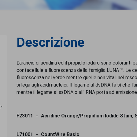
Stain, Sterile-fil
home
- Acridine Orange/Propidium Iodide Stain, Sterile-fi
Descrizione
L'arancio di acridina ed il propidio ioduro sono coloranti per
contacellule a fluorescenza della famiglia LUNA ™. Le ce
fluorescenza nel verde mentre quelle non vitali nel rosso. 
si lega agli acidi nucleici. Il legame al dsDNA fa sì che l
mentre il legame al ssDNA o all' RNA porta ad emissione 
F23011
Acridine Orange/Propidium Iodide Stain, St
L71001
CountWire Basic