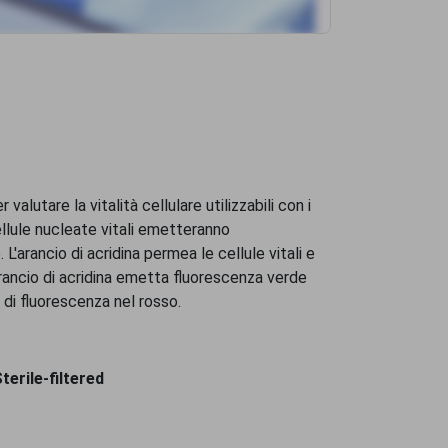
tered
ltered
 valutare la vitalità cellulare utilizzabili con i
llule nucleate vitali emetteranno
L'arancio di acridina permea le cellule vitali e
'arancio di acridina emetta fluorescenza verde
di fluorescenza nel rosso.
erile-filtered