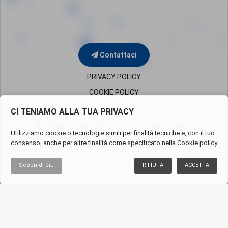
Contattaci
PRIVACY POLICY
COOKIE POLICY
CI TENIAMO ALLA TUA PRIVACY
© COPYRIGHT 2020 TWIN HELIX C.F. /P.IVA e n° Registro
Utilizziamo cookie o tecnologie simili per finalità tecniche e, con il tuo
Imprese di Milano
05819650960 – REA Milano 1851394
consenso, anche per altre finalità come specificato nella
Cookie policy
Cap.Soc.Euro 50.000 i.v. - Società uninominale
Scopri di più
RIFIUTA
ACCETTA