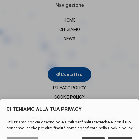
Navigazione
HOME
CHI SIAMO
NEWS
Contattaci
PRIVACY POLICY
COOKIE POLICY
CI TENIAMO ALLA TUA PRIVACY
© COPYRIGHT 2020 TWIN HELIX C.F. /P.IVA e n° Registro
Utilizziamo cookie o tecnologie simili per finalità tecniche e, con il tuo
Imprese di Milano
05819650960 – REA Milano 1851394
consenso, anche per altre finalità come specificato nella
Cookie policy
Cap.Soc.Euro 50.000 i.v. - Società uninominale