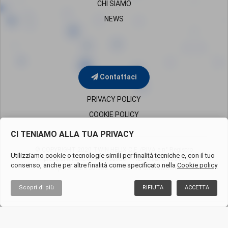
CHI SIAMO
NEWS
Contattaci
PRIVACY POLICY
COOKIE POLICY
CI TENIAMO ALLA TUA PRIVACY
© COPYRIGHT 2020 TWIN HELIX C.F. /P.IVA e n° Registro
Utilizziamo cookie o tecnologie simili per finalità tecniche e, con il tuo
Imprese di Milano
05819650960 – REA Milano 1851394
consenso, anche per altre finalità come specificato nella
Cookie policy
Cap.Soc.Euro 50.000 i.v. - Società uninominale
Scopri di più
RIFIUTA
ACCETTA