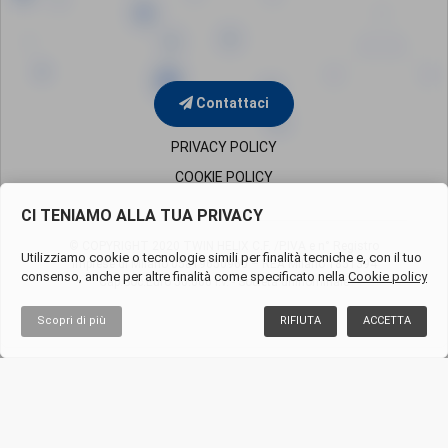
Contattaci
PRIVACY POLICY
COOKIE POLICY
CI TENIAMO ALLA TUA PRIVACY
© COPYRIGHT 2020 TWIN HELIX C.F. /P.IVA e n° Registro
Utilizziamo cookie o tecnologie simili per finalità tecniche e, con il tuo
Imprese di Milano
05819650960 – REA Milano 1851394
consenso, anche per altre finalità come specificato nella
Cookie policy
Cap.Soc.Euro 50.000 i.v. - Società uninominale
Scopri di più
RIFIUTA
ACCETTA