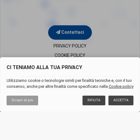
Contattaci
PRIVACY POLICY
COOKIE POLICY
CI TENIAMO ALLA TUA PRIVACY
© COPYRIGHT 2020 TWIN HELIX C.F. /P.IVA e n° Registro
Utilizziamo cookie o tecnologie simili per finalità tecniche e, con il tuo
Imprese di Milano
05819650960 – REA Milano 1851394
consenso, anche per altre finalità come specificato nella
Cookie policy
Cap.Soc.Euro 50.000 i.v. - Società uninominale
Scopri di più
RIFIUTA
ACCETTA