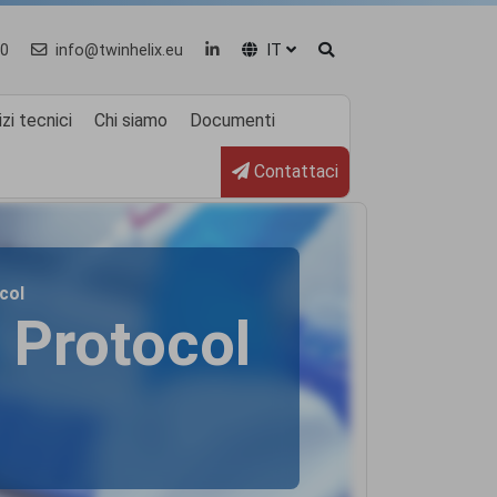
0
info@twinhelix.eu
IT
zi tecnici
Chi siamo
Documenti
Contattaci
col
Protocol