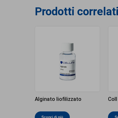
Prodotti correlat
Alginato liofilizzato
Coll
Scopri di più
Sc