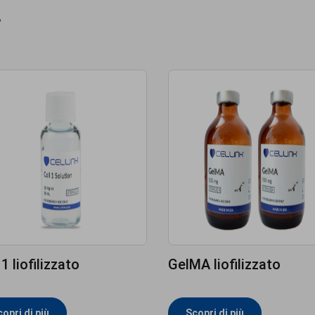
i
 1 liofilizzato
GelMA liofilizzato
opri di più
Scopri di più