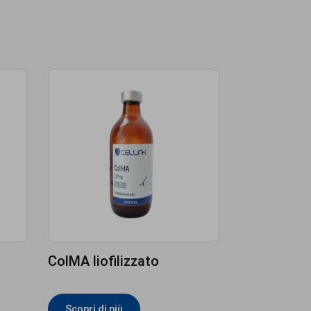
ColMA liofilizzato
Scopri di più