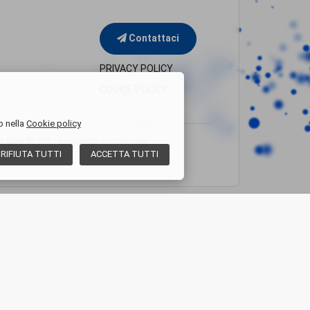
Contattaci
PRIVACY POLICY
COOKIE POLICY
o nella
Cookie policy
uro 50.000 i.v. - Società uninominale
RIFIUTA
TUTTI
ACCETTA
TUTTI