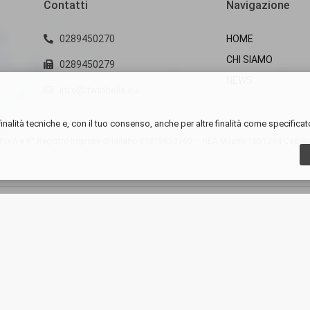
Contatti
Navigazione
0289450270
HOME
CHI SIAMO
0289450279
NEWS
info@twinhelix.eu
inalità tecniche e, con il tuo consenso, anche per altre finalità come specificat
IVA e n° Registro Imprese di Milano
05819650960 – REA Milano 1851394 Cap.Soc.E