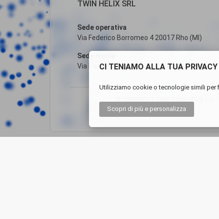
TWIN HELIX SRL
Sede operativa
Via Federico Borromeo 4 20017 Rho (MI)
Sede legale
CI TENIAMO ALLA TUA PRIVACY
Via Paolo Andreani, 6 20122 Milano (MI)
Utilizziamo cookie o tecnologie simili per f
© COPYRIGHT 2020 TWIN HELIX C.F. /P.
Scopri di più
e personalizza