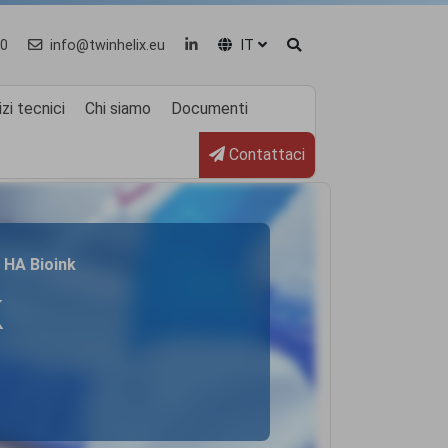
0
info@twinhelix.eu
IT
zi tecnici
Chi siamo
Documenti
Contattaci
A HA Bioink
k