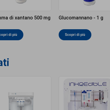
ma di xantano 500 mg
Glucomannano - 1 g
opri di più
Scopri di più
ati