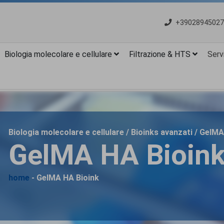
+39028945027
Biologia molecolare e cellulare
Filtrazione & HTS
Servi
Biologia molecolare e cellulare / Bioinks avanzati / GelM
GelMA HA Bioin
home
- GelMA HA Bioink