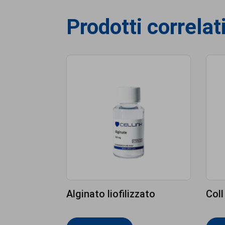
Prodotti correlat
Alginato liofilizzato
Coll