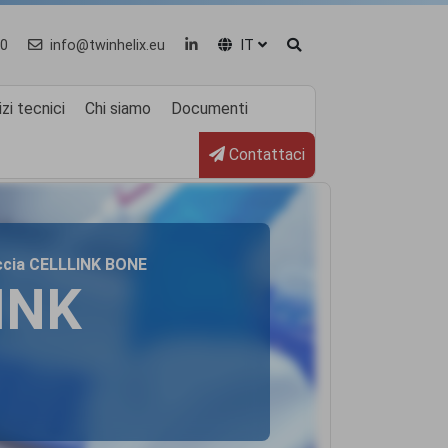
0
info@twinhelix.eu
IT
zi tecnici
Chi siamo
Documenti
Contattaci
tuccia CELLLINK BONE
INK