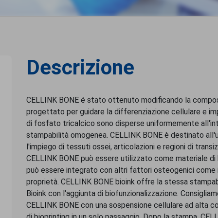
Descrizione
CELLINK BONE é stato ottenuto modificando la composi
progettato per guidare la differenziazione cellulare e i
di fosfato tricalcico sono disperse uniformemente all'i
stampabilità omogenea. CELLINK BONE è destinato all'u
l'impiego di tessuti ossei, articolazioni e regioni di tra
CELLINK BONE può essere utilizzato come materiale di ba
può essere integrato con altri fattori osteogenici come 
proprietà. CELLINK BONE bioink offre la stessa stampab
Bioink con l'aggiunta di biofunzionalizzazione. Consiglia
CELLINK BONE con una sospensione cellulare ad alta co
di bioprinting in un solo passaggio. Dopo la stampa, CE