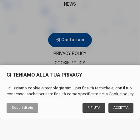
NEWS
Contattaci
PRIVACY POLICY
COOKIE POLICY
CI TENIAMO ALLA TUA PRIVACY
© COPYRIGHT 2020 TWIN HELIX C.F. /P.IVA e n° Registro
Utilizziamo cookie o tecnologie simili per finalità tecniche e, con il tuo
Imprese di Milano
05819650960 – REA Milano 1851394
consenso, anche per altre finalità come specificato nella
Cookie policy
Cap.Soc.Euro 50.000 i.v. - Società uninominale
Scopri di più
RIFIUTA
ACCETTA