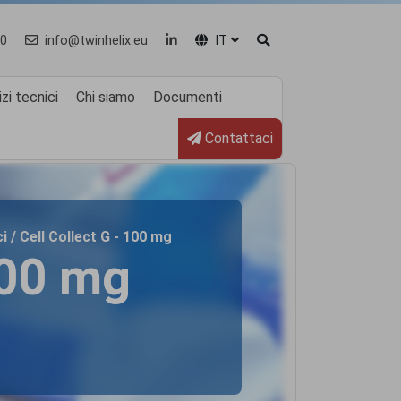
0
info@twinhelix.eu
IT
zi tecnici
Chi siamo
Documenti
Contattaci
i / Cell Collect G - 100 mg
100 mg