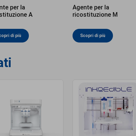
te per la
Agente per la
stituzione A
ricostituzione M
opri di più
Scopri di più
ati